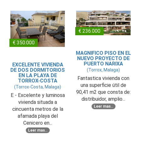
€ 236.000
€ 350.000
MAGNIFICO PISO EN EL
NUEVO PROYECTO DE
PUERTO NARIXA
EXCELENTE VIVIENDA
DE DOS DORMITORIOS
(Torrox, Malaga)
EN LA PLAYA DE
Fantastica vivienda con
TORROX-COSTA
una superficie útil de
(Torrox-Costa, Malaga)
90,41 m2 que consta de:
E - Excelente y luminosa
distribuidor, amplio...
vivienda situada a
Leer mas..
cincuenta metros de la
afamada playa del
Cenicero en...
Leer mas..